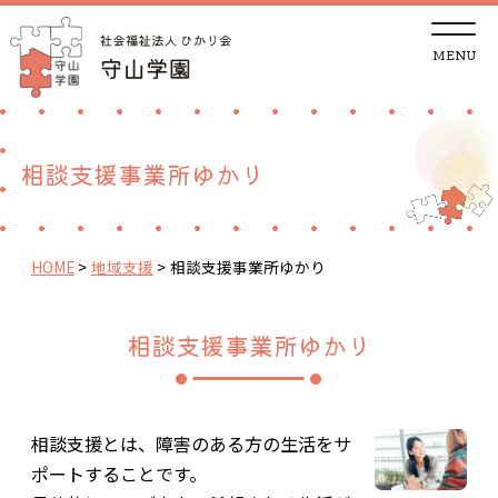
t
o
g
g
トップページ
l
e
n
a
法人概要
v
相談支援事業所ゆかり
i
g
a
児童養護施設
t
i
o
HOME
>
地域支援
>
相談支援事業所ゆかり
n
地域の方へ
相談支援事業所ゆかり
里親支援センターしが 湖南支部
ご支援
相談支援とは、障害のある方の生活をサ
ポートすることです。
採用情報