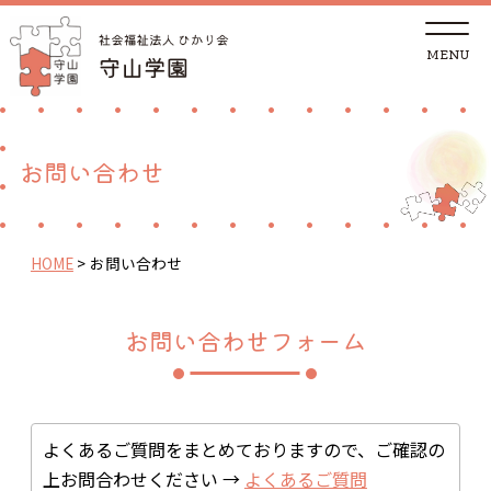
t
o
g
g
トップページ
l
e
n
a
法人概要
v
お問い合わせ
i
g
a
児童養護施設
t
i
o
HOME
>
お問い合わせ
n
地域の方へ
お問い合わせフォーム
里親支援センターしが 湖南支部
ご支援
よくあるご質問をまとめておりますので、ご確認の
採用情報
上お問合わせください →
よくあるご質問