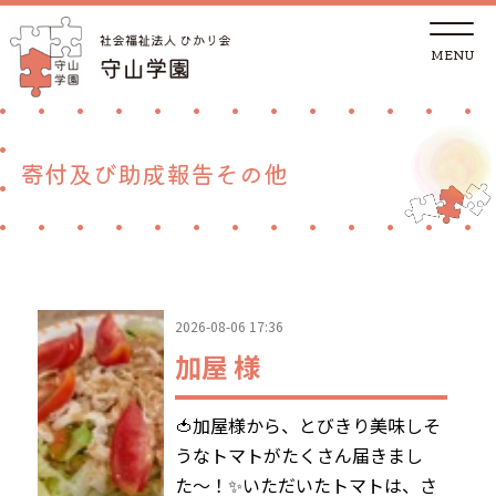
t
o
g
g
トップページ
l
e
n
a
法人概要
v
寄付及び助成報告その他
i
g
a
児童養護施設
t
i
o
n
地域の方へ
2026-08-06 17:36
里親支援センターしが 湖南支部
加屋 様
ご支援
🍅加屋様から、とびきり美味しそ
うなトマトがたくさん届きまし
採用情報
た〜！✨いただいたトマトは、さ