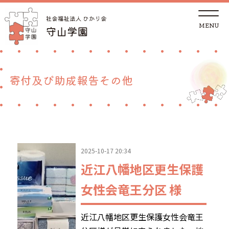
t
o
g
g
トップページ
l
e
n
a
法人概要
v
寄付及び助成報告その他
i
g
a
児童養護施設
t
i
o
n
地域の方へ
2025-10-17 20:34
里親支援センターしが 湖南支部
近江八幡地区更生保護
女性会竜王分区 様
ご支援
近江八幡地区更生保護女性会竜王
採用情報