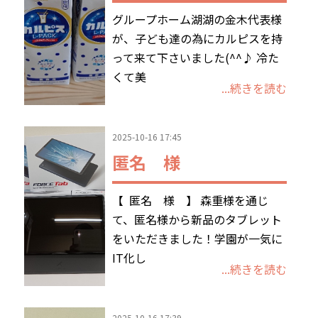
グループホーム湖湖の金木代表様
が、子ども達の為にカルピスを持
って来て下さいました(^^♪ 冷た
くて美
...続きを読む
2025-10-16 17:45
匿名 様
【 匿名 様 】 森重様を通じ
て、匿名様から新品のタブレット
をいただきました！学園が一気に
IT化し
...続きを読む
2025-10-16 17:39