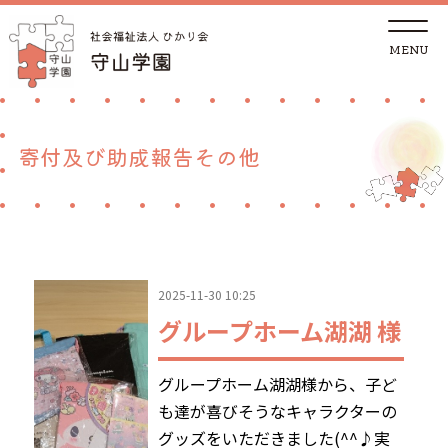
t
o
g
g
トップページ
l
e
n
a
法人概要
v
寄付及び助成報告その他
i
g
a
児童養護施設
t
i
o
n
地域の方へ
2025-11-30 10:25
里親支援センターしが 湖南支部
グループホーム湖湖 様
ご支援
グループホーム湖湖様から、子ど
も達が喜びそうなキャラクターの
採用情報
グッズをいただきました(^^♪実