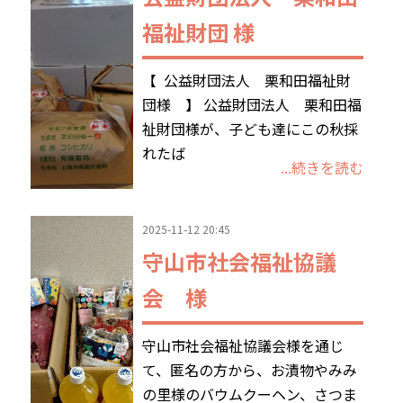
福祉財団 様
【 公益財団法人 栗和田福祉財
団様 】 公益財団法人 栗和田福
祉財団様が、子ども達にこの秋採
れたば
...続きを読む
2025-11-12 20:45
守山市社会福祉協議
会 様
守山市社会福祉協議会様を通じ
て、匿名の方から、お漬物やみみ
の里様のバウムクーヘン、さつま