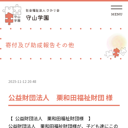
t
o
g
g
トップページ
l
e
n
a
法人概要
v
寄付及び助成報告その他
i
g
a
児童養護施設
t
i
o
n
地域の方へ
2025-11-12 20:48
里親支援センターしが 湖南支部
公益財団法人 栗和田福祉財団 様
ご支援
【 公益財団法人 栗和田福祉財団様 】
採用情報
公益財団法人 栗和田福祉財団様が、子ども達にこの