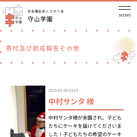
t
o
g
g
トップページ
l
e
n
a
法人概要
v
寄付及び助成報告その他
i
g
a
児童養護施設
t
i
o
n
地域の方へ
2025-02-26 13:15
里親支援センターしが 湖南支部
中村サンタ 様
ご支援
中村サンタ様が来園され、子ども
たちにケーキを届けてくださいま
採用情報
した！子どもたちの希望のケーキ