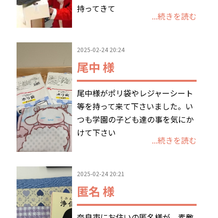
持ってきて
...続きを読む
お問合わせ
2025-02-24 20:24
尾中 様
尾中様がポリ袋やレジャーシート
等を持って来て下さいました。い
つも学園の子ども達の事を気にか
けて下さい
...続きを読む
2025-02-24 20:21
匿名 様
奈良市にお住いの匿名様が、素敵