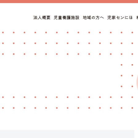
法人概要
児童養護施設
地域の方へ
児家センにほ
トップページ
情報公開
法人概要
サイトポリシー
子どもの様子
児童養護施設
子どもたちの生活の様子
大人の様子
職員インタビュー
児童家庭支援センターにほ
地域の方へ