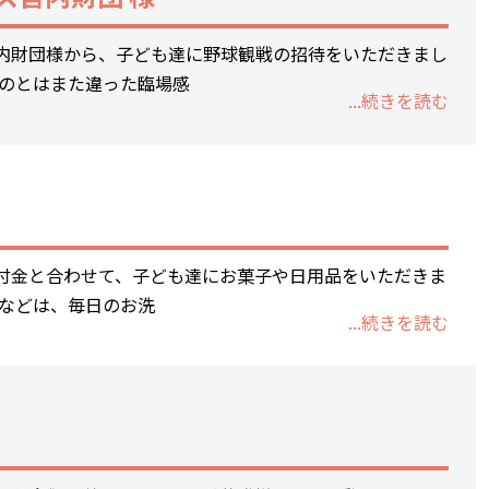
お問合わせ
内財団様から、子ども達に野球観戦の招待をいただきまし
るのとはまた違った臨場感
...続きを読む
付金と合わせて、子ども達にお菓子や日用品をいただきま
洗剤などは、毎日のお洗
...続きを読む