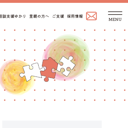
t
相談支援ゆかり
里親の方へ
ご支援
採用情報
o
g
g
l
e
n
a
v
i
g
a
t
i
o
n