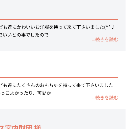
相談支援事業所ゆかり
地域連携室
子育て短期支援事業
ども達にかわいいお洋服を持って来て下さいました(^^♪
でいいとの事でしたので
里親支援センターしが 湖南支部
...続きを読む
後援会
ご支援
後援会入会フォーム
ご寄付
振込済みお知らせフォーム
ども達にたくさんのおもちゃを持って来て下さいました
もかっこよかったり、可愛か
寄付及び助成報告その他
...続きを読む
採用情報
ス宮内財団 様
Q&A