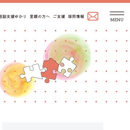
t
相談支援ゆかり
里親の方へ
ご支援
採用情報
o
g
g
l
e
n
a
v
i
g
a
t
i
o
n