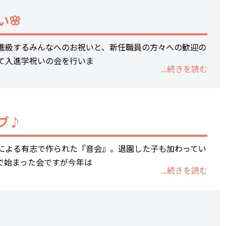
相談支援事業所ゆかり
い🌸
地域連携室
子育て短期支援事業
進級するみんなへのお祝いと、新任職員の方々への歓迎の
て入進学祝いの会を行いま
里親支援センターしが 湖南支部
...続きを読む
後援会
ご支援
後援会入会フォーム
ブ♪
ご寄付
振込済みお知らせフォーム
による有志で作られた『音会』。退園した子も加わってい
で始まった会ですが今年は
寄付及び助成報告その他
...続きを読む
採用情報
Q&A