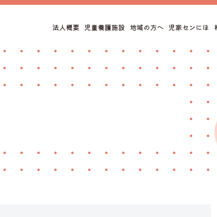
法人概要
児童養護施設
地域の方へ
児家センにほ
トップページ
情報公開
法人概要
サイトポリシー
子どもの様子
児童養護施設
子どもたちの生活の様子
大人の様子
職員インタビュー
児童家庭支援センターにほ
地域の方へ