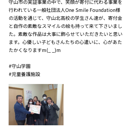
守山市の実証事業の中で、笑顔が寄付に代わる事業を
行われている一般社団法人One Smile Foundation様
お問合わせ
の活動を通じて、守山北高校の学生さん達が、寄付金
と自作の素敵なスマイルの絵も持って来て下さいまし
た。素敵な作品は大事に飾らせていただきたいと思い
ます。心優しい子どもさんたちの心遣いに、心があた
たかくなりますm(_ _)m
#守山学園
#児童養護施設