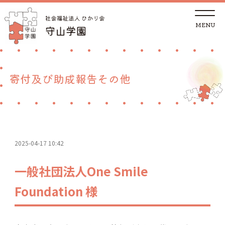
t
o
g
g
トップページ
l
e
n
a
法人概要
v
寄付及び助成報告その他
i
g
a
児童養護施設
t
i
o
n
地域の方へ
2025-04-17 10:42
里親支援センターしが 湖南支部
一般社団法人One Smile
ご支援
Foundation 様
採用情報