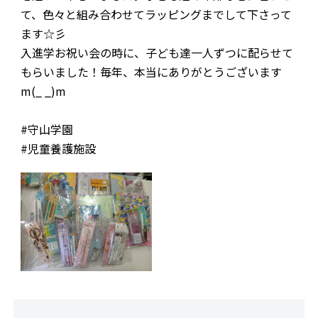
て、色々と組み合わせてラッピングまでして下さって
お問合わせ
ます☆彡
入進学お祝い会の時に、子ども達一人ずつに配らせて
もらいました！毎年、本当にありがとうございます
m(_ _)m
#守山学園
#児童養護施設