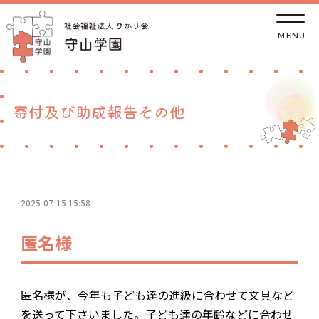
t
o
g
g
トップページ
l
e
n
a
法人概要
v
寄付及び助成報告その他
i
g
a
児童養護施設
t
i
o
n
地域の方へ
2025-07-15 15:58
里親支援センターしが 湖南支部
匿名様
ご支援
匿名様が、今年も子ども達の進級に合わせて文具など
採用情報
を送って下さいました。子ども達の年齢などに合わせ