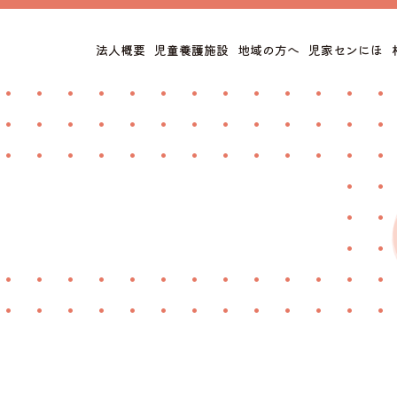
法人概要
児童養護施設
地域の方へ
児家センにほ
トップページ
情報公開
法人概要
サイトポリシー
子どもの様子
児童養護施設
子どもたちの生活の様子
大人の様子
職員インタビュー
児童家庭支援センターにほ
地域の方へ