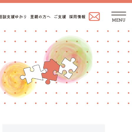
t
相談支援ゆかり
里親の方へ
ご支援
採用情報
o
g
g
l
e
n
a
v
i
g
a
t
i
o
n