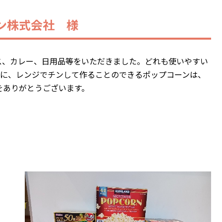
相談支援事業所ゆかり
ン株式会社 様
地域連携室
子育て短期支援事業
ス、カレー、日用品等をいただきました。どれも使いやすい
里親支援センターしが 湖南支部
 特に、レンジでチンして作ることのできるポップコーンは、
をありがとうございます。
後援会
ご支援
後援会入会フォーム
ご寄付
振込済みお知らせフォーム
寄付及び助成報告その他
採用情報
Q&A