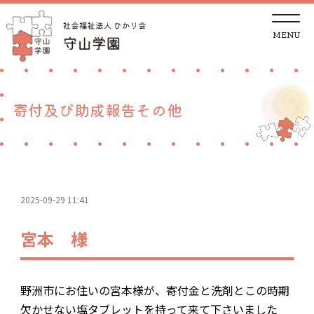
t
o
g
g
トップページ
l
e
n
a
法人概要
v
寄付及び助成報告その他
i
g
a
児童養護施設
t
i
o
n
地域の方へ
2025-09-29 11:41
里親支援センターしが 湖南支部
宮本 様
ご支援
野洲市にお住いの宮本様が、寄付金と洗剤とこの時期
採用情報
欠かせない塩タブレットを持って来て下さいました