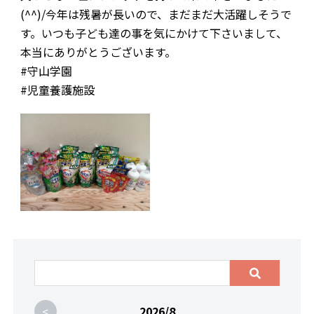
(^^)/今年は残暑が長いので、まだまだ大活躍しそうで
お問合わせ
す。いつも子ども達の事を気にかけて下さいまして、
本当にありがとうございます。
#守山学園
#児童養護施設
<
2026/8