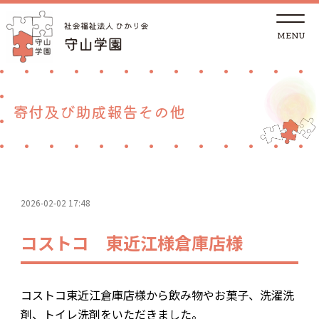
t
o
g
g
トップページ
l
e
n
a
法人概要
v
寄付及び助成報告その他
i
g
a
児童養護施設
t
i
o
n
地域の方へ
2026-02-02 17:48
里親支援センターしが 湖南支部
コストコ 東近江様倉庫店様
ご支援
コストコ東近江倉庫店様から飲み物やお菓子、洗濯洗
採用情報
剤、トイレ洗剤をいただきました。