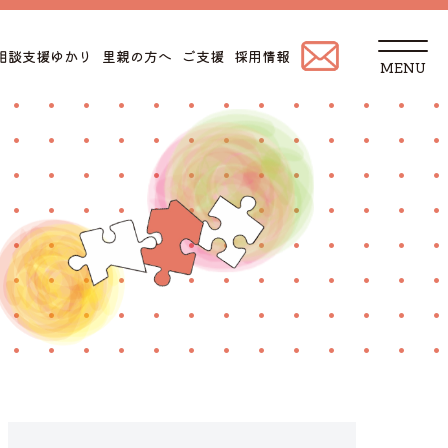
t
相談支援ゆかり
里親の方へ
ご支援
採用情報
o
g
g
l
e
n
a
v
i
g
a
t
i
o
n