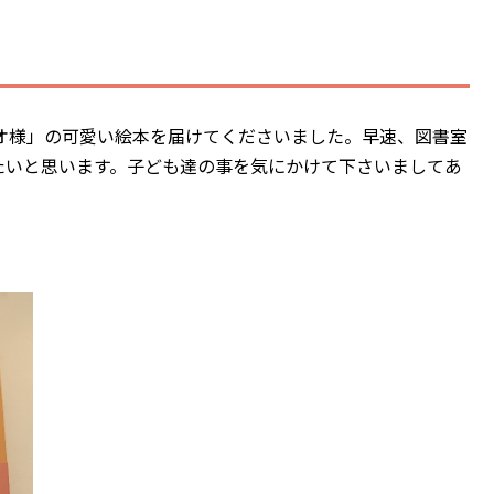
相談支援事業所ゆかり
地域連携室
子育て短期支援事業
オ様」の可愛い絵本を届けてくださいました。早速、図書室
里親支援センターしが 湖南支部
たいと思います。子ども達の事を気にかけて下さいましてあ
後援会
ご支援
後援会入会フォーム
ご寄付
振込済みお知らせフォーム
寄付及び助成報告その他
採用情報
Q&A