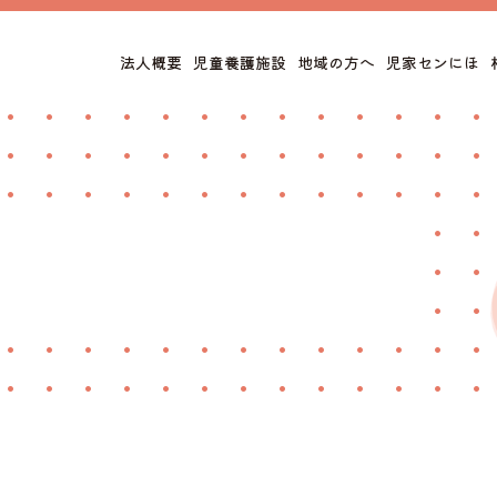
法人概要
児童養護施設
地域の方へ
児家センにほ
トップページ
情報公開
法人概要
サイトポリシー
子どもの様子
児童養護施設
子どもたちの生活の様子
大人の様子
職員インタビュー
児童家庭支援センターにほ
地域の方へ