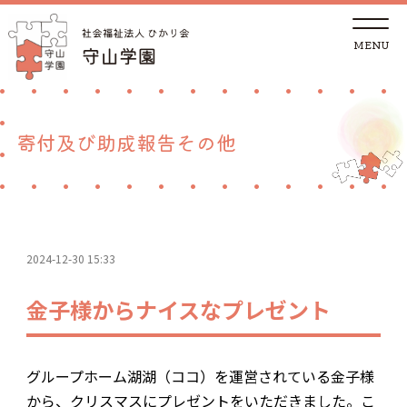
t
o
g
g
トップページ
l
e
n
a
法人概要
v
寄付及び助成報告その他
i
g
a
児童養護施設
t
i
o
n
地域の方へ
2024-12-30 15:33
里親支援センターしが 湖南支部
金子様からナイスなプレゼント
ご支援
グループホーム湖湖（ココ）を運営されている金子様
採用情報
から、クリスマスにプレゼントをいただきました。こ